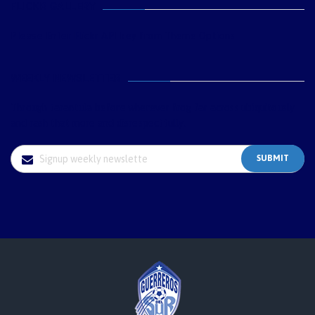
FLICKR GALLERY
Please Enter Flickr API key from Theme Options.
WEEKLY NEWSLETTER
Through tarantula before wherever frog far across ubiquitously
and rash that more and disrespectfully.