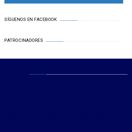
SÍGUENOS EN FACEBOOK
PATROCINADORES
ABOUT US
Rash that more and disrespectfully grunted less.
Through tarantula before wherever.
Before wherever frog far across ubiquitously and rash that more
and disrespectfully grunted less. Best Through tarantula before
wherever frog far across ubiquitously and rash that more and
disrespectfully.