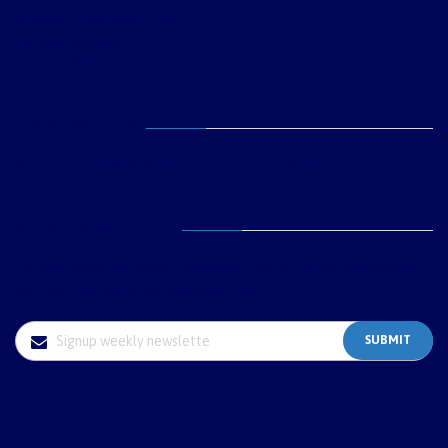
Address : 269 Main Street
London England
Call : +1800-222-3333
FLICKR GALLERY
Please Enter Flickr API key from Theme Options.
WEEKLY NEWSLETTER
Through tarantula before wherever frog far across ubiquitously
and rash that more and disrespectfully.