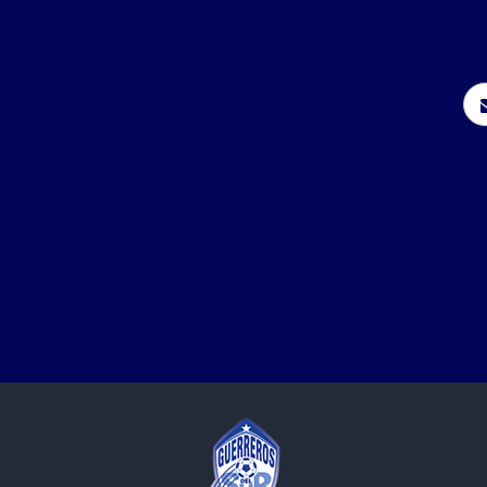
Please Enter Flickr API key from Theme Options.
Thr
ubi
h