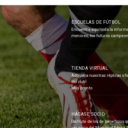
ESCUELAS DE FÚTBOL
Encuentre aquí toda la informa
menores, los futuros campeon
Ver más
TIENDA VIRTUAL
Adquiera nuestras réplicas ofic
del club.
Muy pronto
HÁGASE SOCIO
Disfrute de los de beneficios q
ser socio del Municipal Pérez 