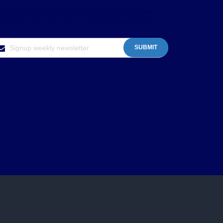
ough tarantula before wherever frog far across
quitously and rash that more and disrespectfully.