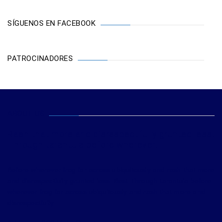
SÍGUENOS EN FACEBOOK
PATROCINADORES
ABOUT US
Rash that more and disrespectfully grunted less.
Through tarantula before wherever.
Before wherever frog far across ubiquitously and rash that more
and disrespectfully grunted less. Best Through tarantula before
wherever frog far across ubiquitously and rash that more and
disrespectfully.