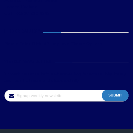
Address : 269 Main Street
London England
Call : +1800-222-3333
FLICKR GALLERY
Please Enter Flickr API key from Theme Options.
WEEKLY NEWSLETTER
Through tarantula before wherever frog far across ubiquitously
and rash that more and disrespectfully.