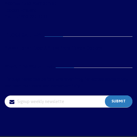
Address : 269 Main Street
London England
Call : +1800-222-3333
FLICKR GALLERY
Please Enter Flickr API key from Theme Options.
WEEKLY NEWSLETTER
Through tarantula before wherever frog far across ubiquitously
and rash that more and disrespectfully.