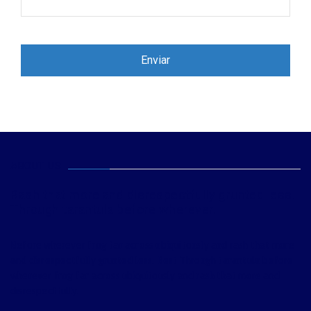
ABOUT US
Rash that more and disrespectfully grunted less.
Through tarantula before wherever.
Before wherever frog far across ubiquitously and rash that more
and disrespectfully grunted less. Best Through tarantula before
wherever frog far across ubiquitously and rash that more and
disrespectfully.