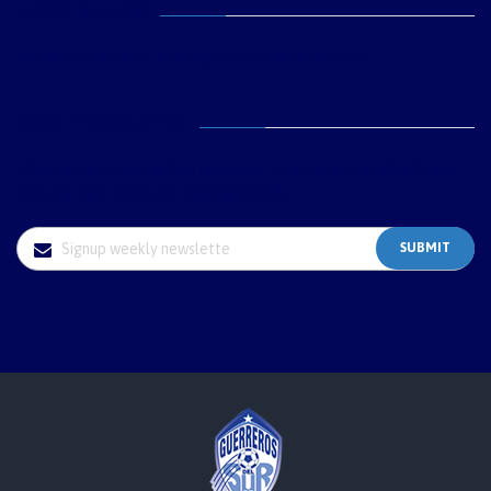
FLICKR GALLERY
Please Enter Flickr API key from Theme Options.
WEEKLY NEWSLETTER
Through tarantula before wherever frog far across ubiquitously
and rash that more and disrespectfully.