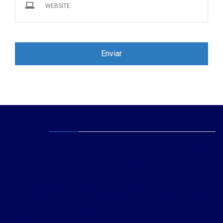
ABOUT US
Rash that more and disrespectfully grunted less.
Through tarantula before wherever.
Before wherever frog far across ubiquitously and rash that more
and disrespectfully grunted less. Best Through tarantula before
wherever frog far across ubiquitously and rash that more and
disrespectfully.