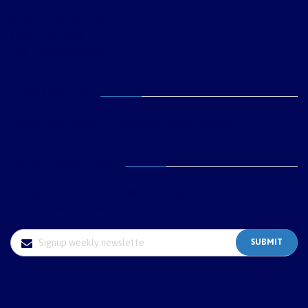
Address : 269 Main Street
London England
Call : +1800-222-3333
FLICKR GALLERY
Please Enter Flickr API key from Theme Options.
WEEKLY NEWSLETTER
Through tarantula before wherever frog far across ubiquitously
and rash that more and disrespectfully.