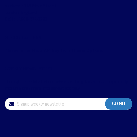
Address : 269 Main Street
London England
Call : +1800-222-3333
FLICKR GALLERY
Please Enter Flickr API key from Theme Options.
WEEKLY NEWSLETTER
Through tarantula before wherever frog far across ubiquitously
and rash that more and disrespectfully.