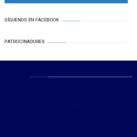
SÍGUENOS EN FACEBOOK
PATROCINADORES
ABOUT US
Rash that more and disrespectfully grunted less.
Through tarantula before wherever.
Before wherever frog far across ubiquitously and rash that more
and disrespectfully grunted less. Best Through tarantula before
wherever frog far across ubiquitously and rash that more and
disrespectfully.