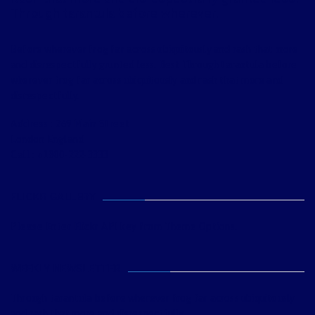
Through tarantula before wherever.
Before wherever frog far across ubiquitously and rash that more
and disrespectfully grunted less. Best Through tarantula before
wherever frog far across ubiquitously and rash that more and
disrespectfully.
Address : 269 Main Street
London England
Call : +1800-222-3333
FLICKR GALLERY
Please Enter Flickr API key from Theme Options.
WEEKLY NEWSLETTER
Through tarantula before wherever frog far across ubiquitously
and rash that more and disrespectfully.