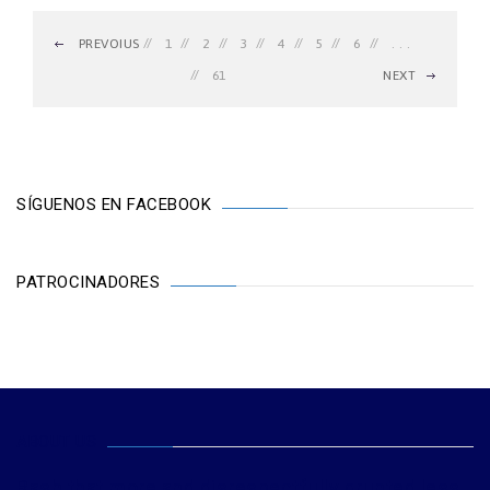
PREVOIUS
1
2
3
4
5
6
. . .
61
NEXT
SÍGUENOS EN FACEBOOK
PATROCINADORES
ABOUT US
Rash that more and disrespectfully grunted less.